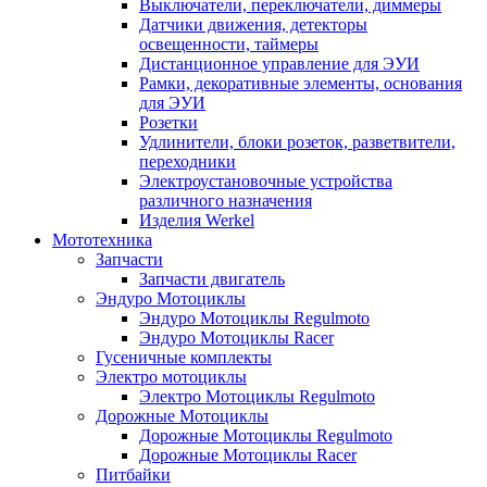
Выключатели, переключатели, диммеры
Датчики движения, детекторы
освещенности, таймеры
Дистанционное управление для ЭУИ
Рамки, декоративные элементы, основания
для ЭУИ
Розетки
Удлинители, блоки розеток, разветвители,
переходники
Электроустановочные устройства
различного назначения
Изделия Werkel
Мототехника
Запчасти
Запчасти двигатель
Эндуро Мотоциклы
Эндуро Мотоциклы Regulmoto
Эндуро Мотоциклы Racer
Гусеничные комплекты
Электро мотоциклы
Электро Мотоциклы Regulmoto
Дорожные Мотоциклы
Дорожные Мотоциклы Regulmoto
Дорожные Мотоциклы Racer
Питбайки