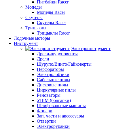
Питбайки Racer
Мопеды
Мопеды Racer
Скутеры
Скутеры Racer
Трицыклы
Трицыклы Racer
Лодочные моторы
Инструмент
Электроинструмент
Дрели-шуруповерты
Дрели
Шурупо/Винто/Гайковерты
Перфораторы
Электролобзики
Сабельные пилы
Дисковые пилы
Циркулярные пилы
Реноваторы
УШМ (болгарки)
Шлифовальные машины
Фонари
Зап. части и аксессуары
Отвертки
Электрорубанки