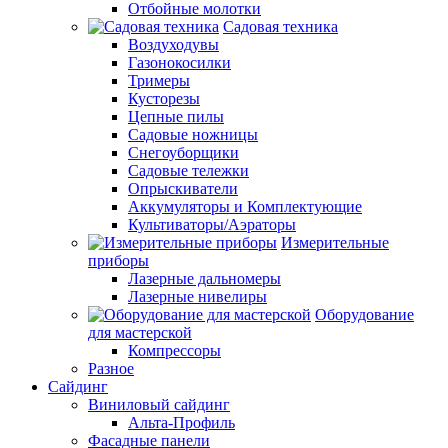
Отбойные молотки
Садовая техника
Воздуходувы
Газонокосилки
Тримеры
Кусторезы
Цепные пилы
Садовые ножницы
Снегоуборщики
Садовые тележки
Опрыскиватели
Аккумуляторы и Комплектующие
Культиваторы/Аэраторы
Измерительные
приборы
Лазерные дальномеры
Лазерные нивелиры
Оборудование
для мастерской
Компрессоры
Разное
Сайдинг
Виниловый сайдинг
Альта-Профиль
Фасадные панели