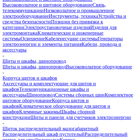
Высоковольтное и щитовое оборудование
Связь,
телекоммуникации
Низковольтное и промышленное
электрооборудование
Инструменты, техника
Устройства и
средства безопасности
Позиции без привязки к
категории
Электроустановочные изделия
Изделия для
электромонтажа
Климатические и инженерные
системы
Освещение
Кабеленесущие системы
Генераторы
электроэнергии и элементы питания
Кабели, провода и
аксессуары
-
Щиты и шкафы, шинопровод
Щиты и шкафы, шинопровод
Высоковольтное оборудование
-
Корпуса щитов и шкафов
Аксессуары и комплектующие для щитов и
шкафов
Телекомуникационные шкафы и
аксессуары
Шинопровод
Системы сборных шин
Комплектное
щитовое оборудование
Корпуса щитов и
шкафов
Климатическое оборудование для щитов и
шкафов
Клеммные зажимы
Шкафы сборной
конструкции
Щиты и панели для счетчиков электроэнергии
-
Щиток распределительный малогабаритный
Распределительный шкаф пустотелый
Распределительный
щиток для стройплощадки
Корпус