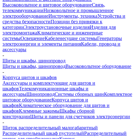
Высоковольтное и щитовое оборудование
Связь,
телекоммуникации
Низковольтное и промышленное
электрооборудование
Инструменты, техника
Устройства и
средства безопасности
Позиции без привязки к
категории
Электроустановочные изделия
Изделия для
электромонтажа
Климатические и инженерные
системы
Освещение
Кабеленесущие системы
Генераторы
электроэнергии и элементы питания
Кабели, провода и
аксессуары
-
Щиты и шкафы, шинопровод
Щиты и шкафы, шинопровод
Высоковольтное оборудование
-
Корпуса щитов и шкафов
Аксессуары и комплектующие для щитов и
шкафов
Телекомуникационные шкафы и
аксессуары
Шинопровод
Системы сборных шин
Комплектное
щитовое оборудование
Корпуса щитов и
шкафов
Климатическое оборудование для щитов и
шкафов
Клеммные зажимы
Шкафы сборной
конструкции
Щиты и панели для счетчиков электроэнергии
-
Щиток распределительный малогабаритный
Распределительный шкаф пустотелый
Распределительный
щиток для стройплощадки
Корпус