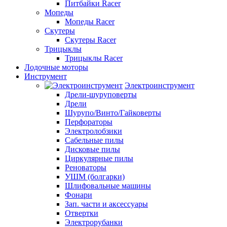
Питбайки Racer
Мопеды
Мопеды Racer
Скутеры
Скутеры Racer
Трицыклы
Трицыклы Racer
Лодочные моторы
Инструмент
Электроинструмент
Дрели-шуруповерты
Дрели
Шурупо/Винто/Гайковерты
Перфораторы
Электролобзики
Сабельные пилы
Дисковые пилы
Циркулярные пилы
Реноваторы
УШМ (болгарки)
Шлифовальные машины
Фонари
Зап. части и аксессуары
Отвертки
Электрорубанки