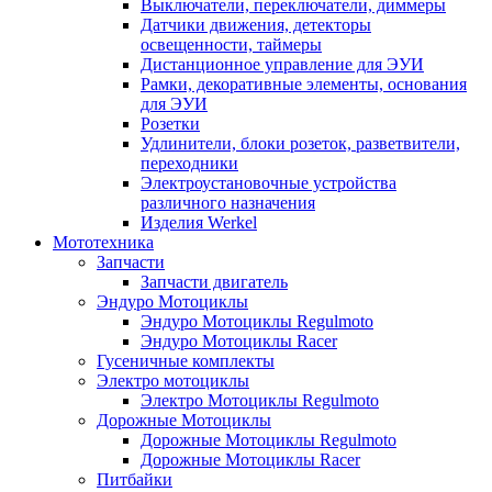
Выключатели, переключатели, диммеры
Датчики движения, детекторы
освещенности, таймеры
Дистанционное управление для ЭУИ
Рамки, декоративные элементы, основания
для ЭУИ
Розетки
Удлинители, блоки розеток, разветвители,
переходники
Электроустановочные устройства
различного назначения
Изделия Werkel
Мототехника
Запчасти
Запчасти двигатель
Эндуро Мотоциклы
Эндуро Мотоциклы Regulmoto
Эндуро Мотоциклы Racer
Гусеничные комплекты
Электро мотоциклы
Электро Мотоциклы Regulmoto
Дорожные Мотоциклы
Дорожные Мотоциклы Regulmoto
Дорожные Мотоциклы Racer
Питбайки