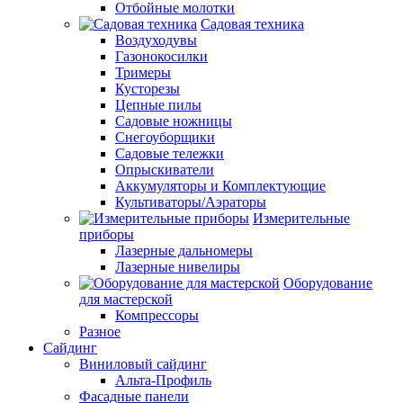
Отбойные молотки
Садовая техника
Воздуходувы
Газонокосилки
Тримеры
Кусторезы
Цепные пилы
Садовые ножницы
Снегоуборщики
Садовые тележки
Опрыскиватели
Аккумуляторы и Комплектующие
Культиваторы/Аэраторы
Измерительные
приборы
Лазерные дальномеры
Лазерные нивелиры
Оборудование
для мастерской
Компрессоры
Разное
Сайдинг
Виниловый сайдинг
Альта-Профиль
Фасадные панели