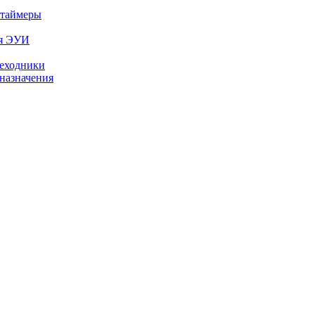
 таймеры
ля ЭУИ
реходники
назначения