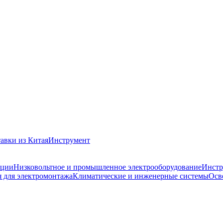
авки из Китая
Инструмент
ации
Низковольтное и промышленное электрооборудование
Инстр
 для электромонтажа
Климатические и инженерные системы
Осв