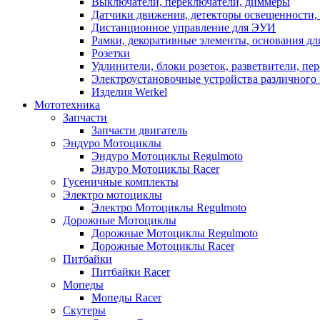
Выключатели, переключатели, диммеры
Датчики движения, детекторы освещенности,
Дистанционное управление для ЭУИ
Рамки, декоративные элементы, основания д
Розетки
Удлинители, блоки розеток, разветвители, пе
Электроустановочные устройства различного 
Изделия Werkel
Мототехника
Запчасти
Запчасти двигатель
Эндуро Мотоциклы
Эндуро Мотоциклы Regulmoto
Эндуро Мотоциклы Racer
Гусеничные комплекты
Электро мотоциклы
Электро Мотоциклы Regulmoto
Дорожные Мотоциклы
Дорожные Мотоциклы Regulmoto
Дорожные Мотоциклы Racer
Питбайки
Питбайки Racer
Мопеды
Мопеды Racer
Скутеры