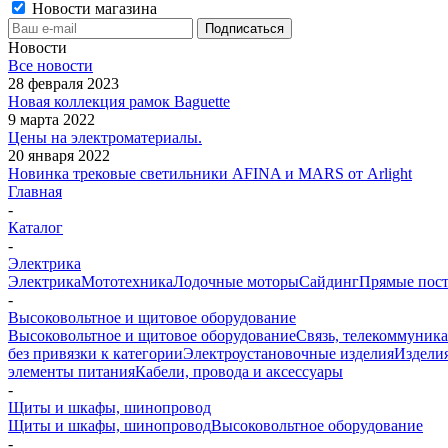
Новости магазина
Новости
Все новости
28 февраля 2023
Новая коллекция рамок Baguette
9 марта 2022
Цены на электроматериалы.
20 января 2022
Новинка трековые светильники AFINA и MARS от Arlight
Главная
-
Каталог
-
Электрика
Электрика
Мототехника
Лодочные моторы
Сайдинг
Прямые пост
-
Высоковольтное и щитовое оборудование
Высоковольтное и щитовое оборудование
Связь, телекоммуник
без привязки к категории
Электроустановочные изделия
Изделия
элементы питания
Кабели, провода и аксессуары
-
Щиты и шкафы, шинопровод
Щиты и шкафы, шинопровод
Высоковольтное оборудование
-