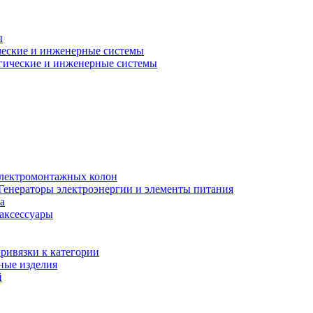
ы
еские и инженерные системы
гические и инженерные системы
электромонтажных колон
Генераторы электроэнергии и элементы питания
а
 аксессуары
ривязки к категории
ные изделия
й