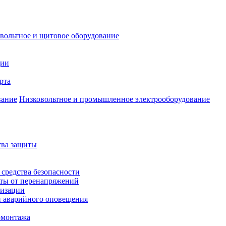
вольтное и щитовое оборудование
ции
рта
Низковольтное и промышленное электрооборудование
тва защиты
 средства безопасности
иты от перенапряжений
лизации
и аварийного оповещения
омонтажа