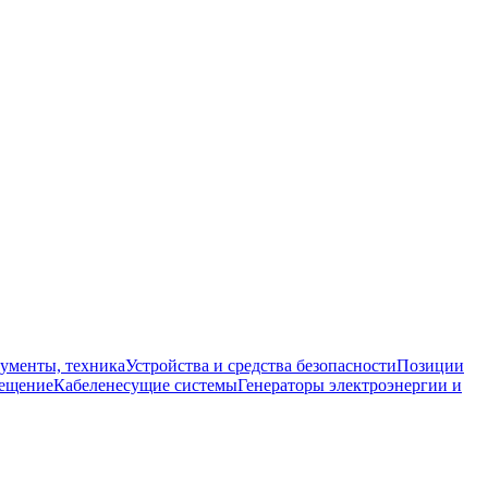
ументы, техника
Устройства и средства безопасности
Позиции
ещение
Кабеленесущие системы
Генераторы электроэнергии и