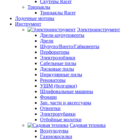
Скутеры Racer
Трицыклы
Трицыклы Racer
Лодочные моторы
Инструмент
Электроинструмент
Дрели-шуруповерты
Дрели
Шурупо/Винто/Гайковерты
Перфораторы
Электролобзики
Сабельные пилы
Дисковые пилы
Циркулярные пилы
Реноваторы
УШМ (болгарки)
Шлифовальные машины
Фонари
Зап. части и аксессуары
Отвертки
Электрорубанки
Отбойные молотки
Садовая техника
Воздуходувы
Газонокосилки