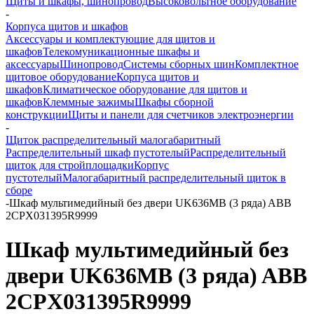
Щиты и шкафы, шинопровод
Высоковольтное оборудование
-
Корпуса щитов и шкафов
Аксессуары и комплектующие для щитов и
шкафов
Телекомуникационные шкафы и
аксессуары
Шинопровод
Системы сборных шин
Комплектное
щитовое оборудование
Корпуса щитов и
шкафов
Климатическое оборудование для щитов и
шкафов
Клеммные зажимы
Шкафы сборной
конструкции
Щиты и панели для счетчиков электроэнергии
-
Щиток распределительный малогабаритный
Распределительный шкаф пустотелый
Распределительный
щиток для стройплощадки
Корпус
пустотелый
Малогабаритный распределительный щиток в
сборе
-
Шкаф мультимедийный без двери UK636MB (3 ряда) ABB
2CPX031395R9999
Шкаф мультимедийный без
двери UK636MB (3 ряда) ABB
2CPX031395R9999