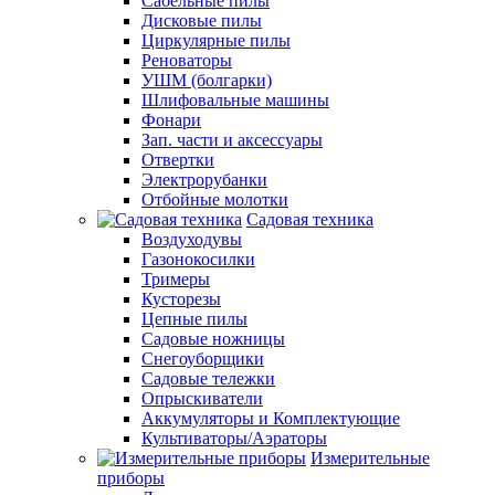
Сабельные пилы
Дисковые пилы
Циркулярные пилы
Реноваторы
УШМ (болгарки)
Шлифовальные машины
Фонари
Зап. части и аксессуары
Отвертки
Электрорубанки
Отбойные молотки
Садовая техника
Воздуходувы
Газонокосилки
Тримеры
Кусторезы
Цепные пилы
Садовые ножницы
Снегоуборщики
Садовые тележки
Опрыскиватели
Аккумуляторы и Комплектующие
Культиваторы/Аэраторы
Измерительные
приборы