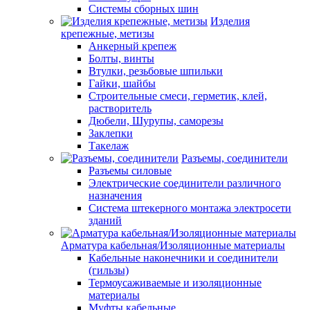
Системы сборных шин
Изделия
крепежные, метизы
Анкерный крепеж
Болты, винты
Втулки, резьбовые шпильки
Гайки, шайбы
Строительные смеси, герметик, клей,
растворитель
Дюбели, Шурупы, саморезы
Заклепки
Такелаж
Разъемы, соединители
Разъемы силовые
Электрические соединители различного
назначения
Система штекерного монтажа электросети
зданий
Арматура кабельная/Изоляционные материалы
Кабельные наконечники и соединители
(гильзы)
Термоусаживаемые и изоляционные
материалы
Муфты кабельные