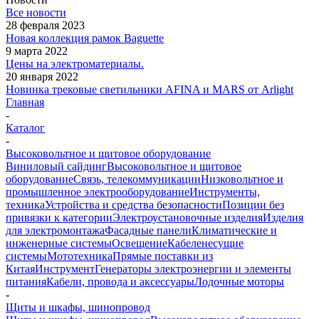
Все новости
28 февраля 2023
Новая коллекция рамок Baguette
9 марта 2022
Цены на электроматериалы.
20 января 2022
Новинка трековые светильники AFINA и MARS от Arlight
Главная
-
Каталог
-
Высоковольтное и щитовое оборудование
Виниловый сайдинг
Высоковольтное и щитовое
оборудование
Связь, телекоммуникации
Низковольтное и
промышленное электрооборудование
Инструменты,
техника
Устройства и средства безопасности
Позиции без
привязки к категории
Электроустановочные изделия
Изделия
для электромонтажа
Фасадные панели
Климатические и
инженерные системы
Освещение
Кабеленесущие
системы
Мототехника
Прямые поставки из
Китая
Инструмент
Генераторы электроэнергии и элементы
питания
Кабели, провода и аксессуары
Лодочные моторы
-
Щиты и шкафы, шинопровод