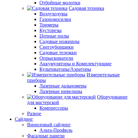
Отбойные молотки
Садовая техника
Воздуходувы
Газонокосилки
Тримеры
Кусторезы
Цепные пилы
Садовые ножницы
Снегоуборщики
Садовые тележки
Опрыскиватели
Аккумуляторы и Комплектующие
Культиваторы/Аэраторы
Измерительные
приборы
Лазерные дальномеры
Лазерные нивелиры
Оборудование
для мастерской
Компрессоры
Разное
Сайдинг
Виниловый сайдинг
Альта-Профиль
Фасадные панели