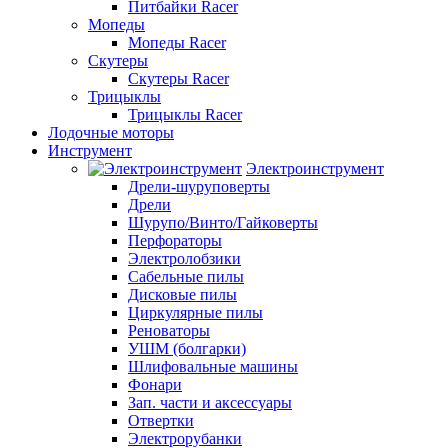
Питбайки Racer
Мопеды
Мопеды Racer
Скутеры
Скутеры Racer
Трицыклы
Трицыклы Racer
Лодочные моторы
Инструмент
Электроинструмент
Дрели-шуруповерты
Дрели
Шурупо/Винто/Гайковерты
Перфораторы
Электролобзики
Сабельные пилы
Дисковые пилы
Циркулярные пилы
Реноваторы
УШМ (болгарки)
Шлифовальные машины
Фонари
Зап. части и аксессуары
Отвертки
Электрорубанки