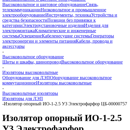
Высоковольтное и щитовое оборудование
Связь,
телекоммуникации
Низковольтное и промышленное
электрооборудование
Инструменты, техника
Устройства и
средства безопасности
Позиции без привязки к
категории
Электроустановочные изделия
Изделия для
электромонтажа
Климатические и инженерные
системы
Освещение
Кабеленесущие системы
Генераторы
электроэнергии и элементы питания
Кабели, провода и
аксессуары
-
Высоковольтное оборудование
Щиты и шкафы, шинопровод
Высоковольтное оборудование
-
Изоляторы высоковольтные
Оборудование для ЛЭП
Оборудование высоковольтное
коммутационное
Изоляторы высоковольтные
-
Высоковольтные изоляторы
Изоляторы для ЛЭП
-
Изолятор опорный ИО-1-2.5 У3 Электрофарфор ЦБ-00000757
Изолятор опорный ИО-1-2.5
У3 Электрофарфор