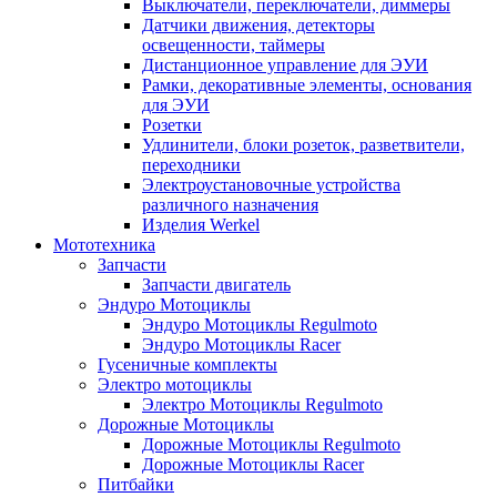
Выключатели, переключатели, диммеры
Датчики движения, детекторы
освещенности, таймеры
Дистанционное управление для ЭУИ
Рамки, декоративные элементы, основания
для ЭУИ
Розетки
Удлинители, блоки розеток, разветвители,
переходники
Электроустановочные устройства
различного назначения
Изделия Werkel
Мототехника
Запчасти
Запчасти двигатель
Эндуро Мотоциклы
Эндуро Мотоциклы Regulmoto
Эндуро Мотоциклы Racer
Гусеничные комплекты
Электро мотоциклы
Электро Мотоциклы Regulmoto
Дорожные Мотоциклы
Дорожные Мотоциклы Regulmoto
Дорожные Мотоциклы Racer
Питбайки