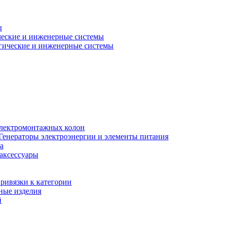
ы
еские и инженерные системы
гические и инженерные системы
электромонтажных колон
Генераторы электроэнергии и элементы питания
а
 аксессуары
ривязки к категории
ные изделия
й