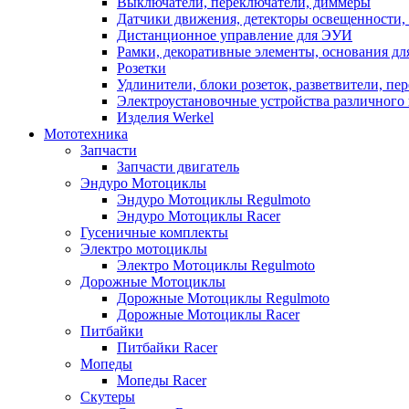
Выключатели, переключатели, диммеры
Датчики движения, детекторы освещенности,
Дистанционное управление для ЭУИ
Рамки, декоративные элементы, основания д
Розетки
Удлинители, блоки розеток, разветвители, пе
Электроустановочные устройства различного 
Изделия Werkel
Мототехника
Запчасти
Запчасти двигатель
Эндуро Мотоциклы
Эндуро Мотоциклы Regulmoto
Эндуро Мотоциклы Racer
Гусеничные комплекты
Электро мотоциклы
Электро Мотоциклы Regulmoto
Дорожные Мотоциклы
Дорожные Мотоциклы Regulmoto
Дорожные Мотоциклы Racer
Питбайки
Питбайки Racer
Мопеды
Мопеды Racer
Скутеры