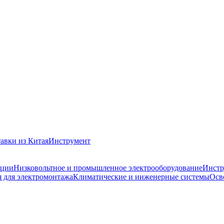
авки из Китая
Инструмент
ации
Низковольтное и промышленное электрооборудование
Инстр
 для электромонтажа
Климатические и инженерные системы
Осв