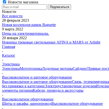
Новости магазина
Новости
Все новости
28 февраля 2023
Новая коллекция рамок Baguette
9 марта 2022
Цены на электроматериалы.
20 января 2022
Новинка трековые светильники AFINA и MARS от Arlight
Главная
-
Каталог
-
Электрика
Электрика
Мототехника
Лодочные моторы
Сайдинг
Прямые пост
-
Высоковольтное и щитовое оборудование
Высоковольтное и щитовое оборудование
Связь, телекоммуник
без привязки к категории
Электроустановочные изделия
Изделия
элементы питания
Кабели, провода и аксессуары
-
Высоковольтное оборудование
Щиты и шкафы, шинопровод
Высоковольтное оборудование
-