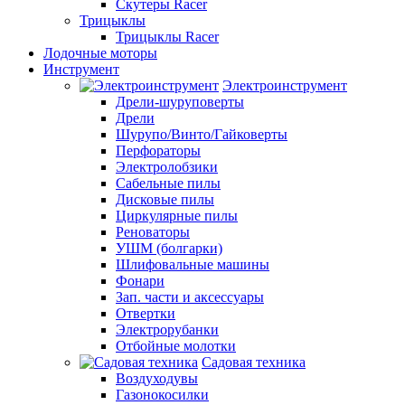
Скутеры Racer
Трицыклы
Трицыклы Racer
Лодочные моторы
Инструмент
Электроинструмент
Дрели-шуруповерты
Дрели
Шурупо/Винто/Гайковерты
Перфораторы
Электролобзики
Сабельные пилы
Дисковые пилы
Циркулярные пилы
Реноваторы
УШМ (болгарки)
Шлифовальные машины
Фонари
Зап. части и аксессуары
Отвертки
Электрорубанки
Отбойные молотки
Садовая техника
Воздуходувы
Газонокосилки