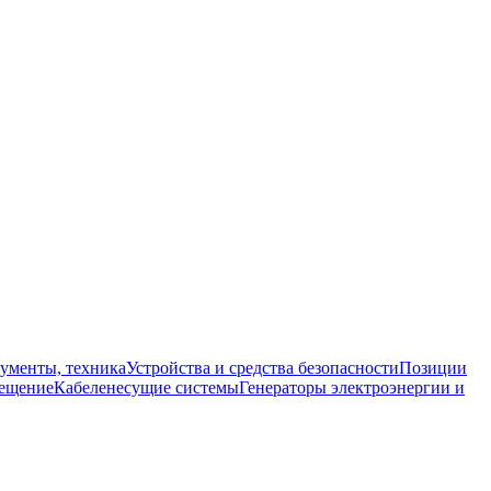
ументы, техника
Устройства и средства безопасности
Позиции
ещение
Кабеленесущие системы
Генераторы электроэнергии и