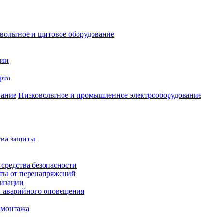
вольтное и щитовое оборудование
ции
рта
Низковольтное и промышленное электрооборудование
тва защиты
 средства безопасности
иты от перенапряжений
лизации
и аварийного оповещения
омонтажа