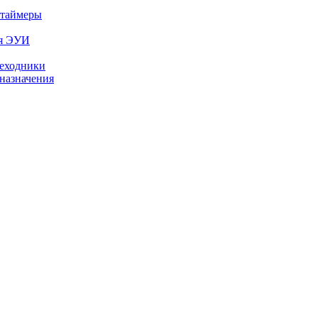
 таймеры
ля ЭУИ
реходники
назначения