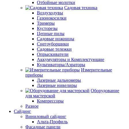
Отбойные молотки
Садовая техника
Воздуходувы
Газонокосилки
Тримеры
Кусторезы
Цепные пилы
Садовые ножницы
Снегоуборщики
Садовые тележки
Опрыскиватели
Аккумуляторы и Комплектующие
Культиваторы/Аэраторы
Измерительные
приборы
Лазерные дальномеры
Лазерные нивелиры
Оборудование
для мастерской
Компрессоры
Разное
Сайдинг
Виниловый сайдинг
Альта-Профиль
Фасадные панели