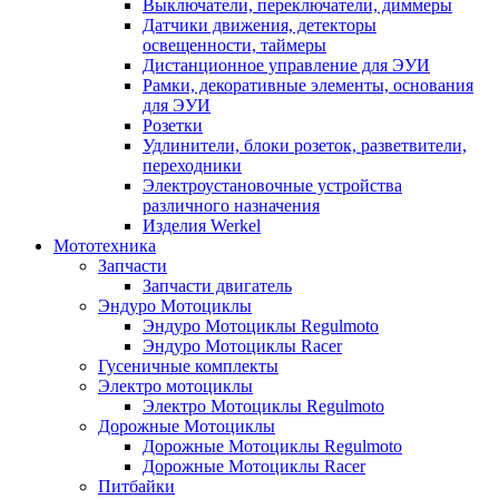
Выключатели, переключатели, диммеры
Датчики движения, детекторы
освещенности, таймеры
Дистанционное управление для ЭУИ
Рамки, декоративные элементы, основания
для ЭУИ
Розетки
Удлинители, блоки розеток, разветвители,
переходники
Электроустановочные устройства
различного назначения
Изделия Werkel
Мототехника
Запчасти
Запчасти двигатель
Эндуро Мотоциклы
Эндуро Мотоциклы Regulmoto
Эндуро Мотоциклы Racer
Гусеничные комплекты
Электро мотоциклы
Электро Мотоциклы Regulmoto
Дорожные Мотоциклы
Дорожные Мотоциклы Regulmoto
Дорожные Мотоциклы Racer
Питбайки