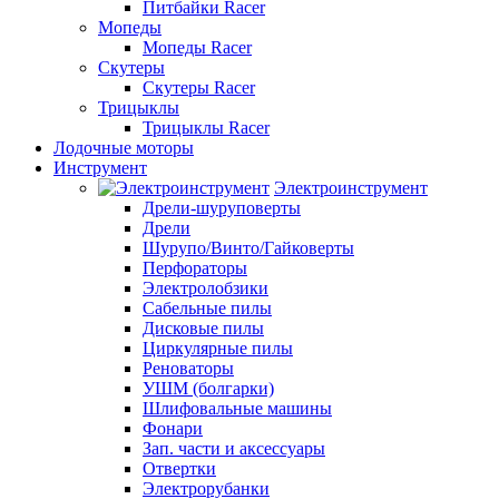
Питбайки Racer
Мопеды
Мопеды Racer
Скутеры
Скутеры Racer
Трицыклы
Трицыклы Racer
Лодочные моторы
Инструмент
Электроинструмент
Дрели-шуруповерты
Дрели
Шурупо/Винто/Гайковерты
Перфораторы
Электролобзики
Сабельные пилы
Дисковые пилы
Циркулярные пилы
Реноваторы
УШМ (болгарки)
Шлифовальные машины
Фонари
Зап. части и аксессуары
Отвертки
Электрорубанки