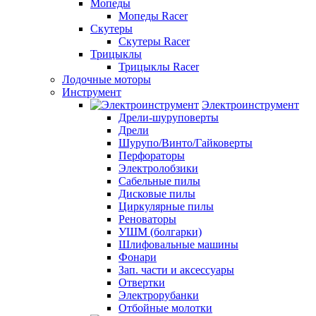
Мопеды
Мопеды Racer
Скутеры
Скутеры Racer
Трицыклы
Трицыклы Racer
Лодочные моторы
Инструмент
Электроинструмент
Дрели-шуруповерты
Дрели
Шурупо/Винто/Гайковерты
Перфораторы
Электролобзики
Сабельные пилы
Дисковые пилы
Циркулярные пилы
Реноваторы
УШМ (болгарки)
Шлифовальные машины
Фонари
Зап. части и аксессуары
Отвертки
Электрорубанки
Отбойные молотки