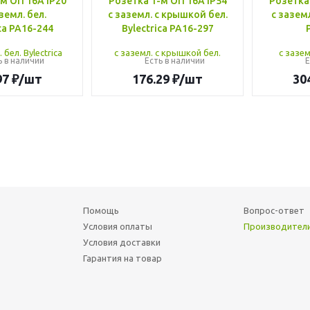
м ОП 16А IP20
Розетка 1-м ОП 16А IP54
Розетка 
земл. бел.
с заземл. с крышкой бел.
с заземл
ca РА16-244
Bylectrica РА16-297
ь в наличии
Есть в наличии
Е
97
₽
/шт
176.29
₽
/шт
30
Помощь
Вопрос-ответ
Условия оплаты
Производител
Условия доставки
Гарантия на товар