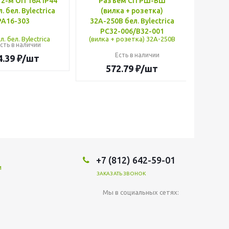
2-м ОП 16А IP44
Разъем СП РШ-ВШ
Рамк
. бел. Bylectrica
(вилка + розетка)
РА16-303
32А-250В бел. Bylectrica
ЮЛИГ
РС32-006/В32-001
сть в наличии
Есть в наличии
4.39
₽
/шт
572.79
₽
/шт
+7 (812) 642-59-01
и
ЗАКАЗАТЬ ЗВОНОК
Мы в социальных сетях: