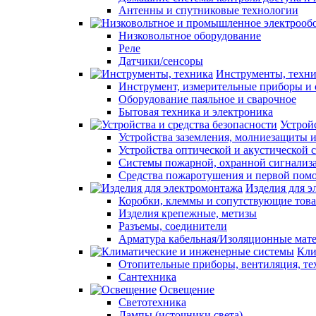
Антенны и спутниковые технологии
Низковольтное оборудование
Реле
Датчики/сенсоры
Инструменты, техн
Инструмент, измерительные приборы и 
Оборудование паяльное и сварочное
Бытовая техника и электроника
Устрой
Устройства заземления, молниезащиты 
Устройства оптической и акустической 
Системы пожарной, охранной сигнализ
Средства пожаротушения и первой пом
Изделия для э
Коробки, клеммы и сопутствующие тов
Изделия крепежные, метизы
Разъемы, соединители
Арматура кабельная/Изоляционные мат
Кли
Отопительные приборы, вентиляция, т
Сантехника
Освещение
Светотехника
Лампы (источники света)