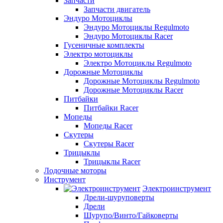
Запчасти
Запчасти двигатель
Эндуро Мотоциклы
Эндуро Мотоциклы Regulmoto
Эндуро Мотоциклы Racer
Гусеничные комплекты
Электро мотоциклы
Электро Мотоциклы Regulmoto
Дорожные Мотоциклы
Дорожные Мотоциклы Regulmoto
Дорожные Мотоциклы Racer
Питбайки
Питбайки Racer
Мопеды
Мопеды Racer
Скутеры
Скутеры Racer
Трицыклы
Трицыклы Racer
Лодочные моторы
Инструмент
Электроинструмент
Дрели-шуруповерты
Дрели
Шурупо/Винто/Гайковерты