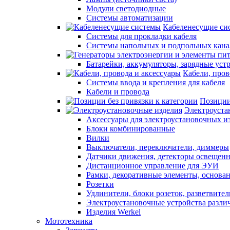
Модули светодиодные
Системы автоматизации
Кабеленесущие си
Системы для прокладки кабеля
Системы напольных и подпольных кана
Батарейки, аккумуляторы, зарядные уст
Кабели, пров
Системы ввода и крепления для кабеля
Кабели и провода
Позиции
Электроуста
Аксессуары для электроустановочных и
Блоки комбинированные
Вилки
Выключатели, переключатели, диммеры
Датчики движения, детекторы освещенн
Дистанционное управление для ЭУИ
Рамки, декоративные элементы, основа
Розетки
Удлинители, блоки розеток, разветвите
Электроустановочные устройства разли
Изделия Werkel
Мототехника