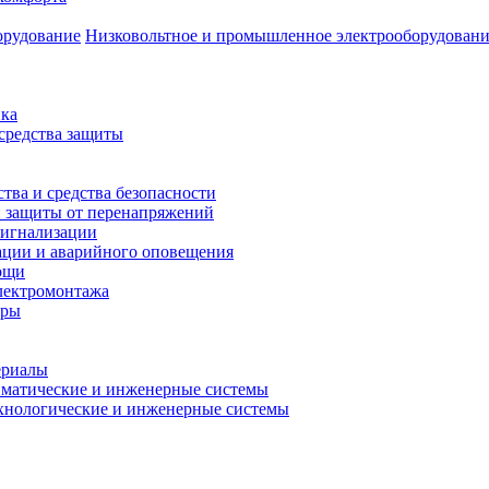
Низковольтное и промышленное электрооборудован
ика
средства защиты
ства и средства безопасности
и защиты от перенапряжений
сигнализации
ации и аварийного оповещения
ощи
лектромонтажа
ары
ериалы
матические и инженерные системы
ехнологические и инженерные системы