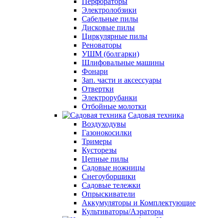
Перфораторы
Электролобзики
Сабельные пилы
Дисковые пилы
Циркулярные пилы
Реноваторы
УШМ (болгарки)
Шлифовальные машины
Фонари
Зап. части и аксессуары
Отвертки
Электрорубанки
Отбойные молотки
Садовая техника
Воздуходувы
Газонокосилки
Тримеры
Кусторезы
Цепные пилы
Садовые ножницы
Снегоуборщики
Садовые тележки
Опрыскиватели
Аккумуляторы и Комплектующие
Культиваторы/Аэраторы