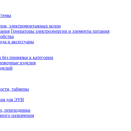
стемы
лов, электромонтажных колон
Генераторы электроэнергии и элементы питания
ройства
ода и аксессуары
 без привязки к категории
новочные изделия
зделий
ости, таймеры
ния для ЭУИ
ли, переходники
чного назначения