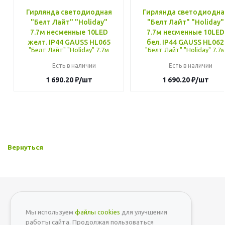
Гирлянда светодиодная
Гирлянда светодиодна
"Белт Лайт" "Holiday"
"Белт Лайт" "Holiday"
7.7м несменные 10LED
7.7м несменные 10LED
желт. IP44 GAUSS HL065
бел. IP44 GAUSS HL062
Есть в наличии
Есть в наличии
1 690.20
₽
/шт
1 690.20
₽
/шт
Вернуться
Мы используем
файлы cookies
для улучшения
+7 (812) 642-59-01
работы сайта. Продолжая пользоваться