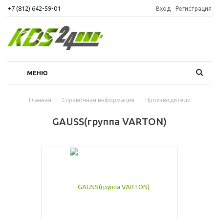
+7 (812) 642-59-01
Вход
Регистрация
МЕНЮ
Главная
-
Справочная информация
-
Производители
GAUSS(группа VARTON)