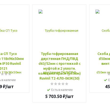
а СП Тусо
Труба гофрированная
Скоба 
я 118х96х50мм
двустенная ПНД/ПВД
d50мм 
 IP30 Ruvinil
d63/52мм с протяжкой с
винт.
0121
муфтой и 2 уплотн.
кольцами красн. (уп.50м)
Ruvinil Т2-КЛ0-063К(50)
ь в наличии
Е
9
₽
/шт
45
Есть в наличии
5 703.50
₽
/шт