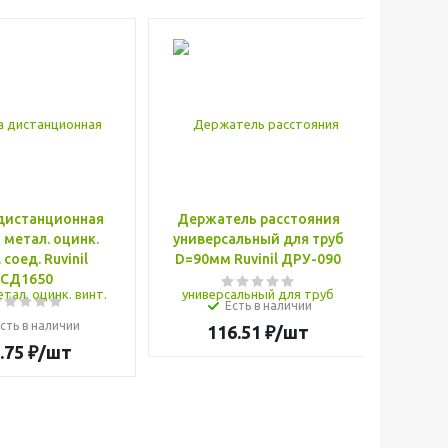
дистанционная
Держатель расстояния
Коро
метал. оцинк.
универсальный для труб
СП 60х
 соед. Ruvinil
D=90мм Ruvinil ДРУ-090
с само
СД1650
Есть в наличии
сть в наличии
116.51
₽
/шт
.75
₽
/шт