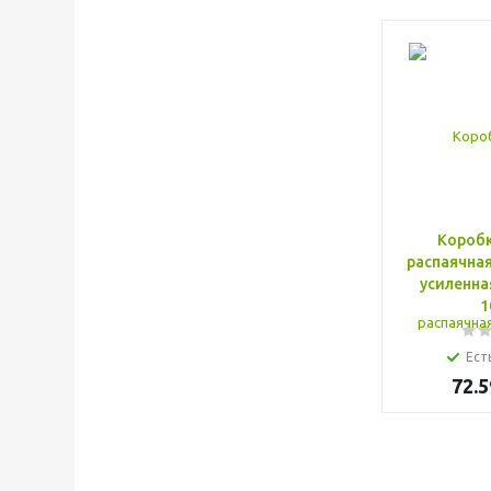
Коробк
распаячна
усиленная
1
Ест
72.5