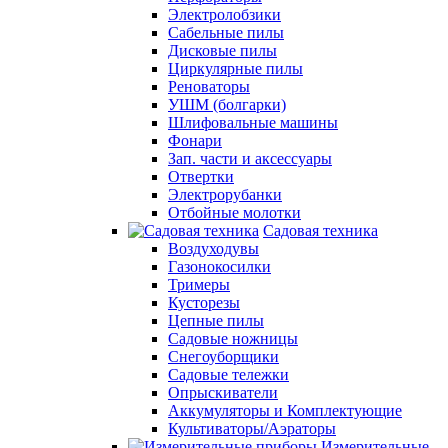
Электролобзики
Сабельные пилы
Дисковые пилы
Циркулярные пилы
Реноваторы
УШМ (болгарки)
Шлифовальные машины
Фонари
Зап. части и аксессуары
Отвертки
Электрорубанки
Отбойные молотки
Садовая техника
Воздуходувы
Газонокосилки
Тримеры
Кусторезы
Цепные пилы
Садовые ножницы
Снегоуборщики
Садовые тележки
Опрыскиватели
Аккумуляторы и Комплектующие
Культиваторы/Аэраторы
Измерительные