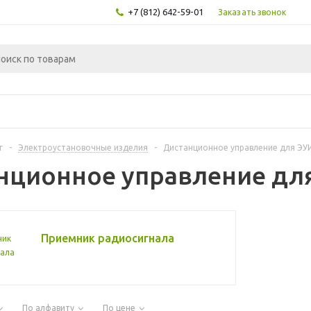
+7 (812) 642-59-01
Заказать звонок
г
-
Электроустановочные изделия
-
Дистанционное управление для ЭУ
нционное управление дл
Приемник радиосигнала
По алфавиту
По цене