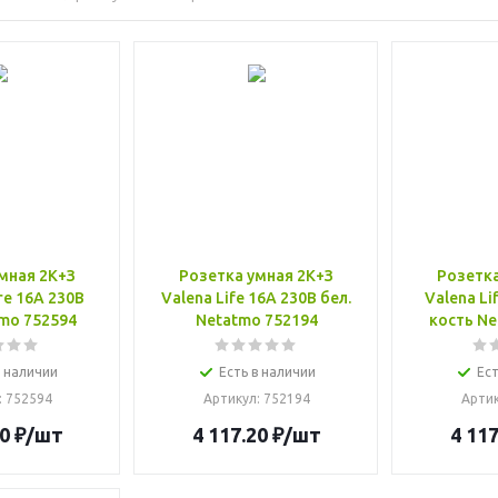
мная 2К+З
Розетка умная 2К+З
Розетка
re 16А 230В
Valena Life 16А 230В бел.
Valena Li
tmo 752594
Netatmo 752194
кость Ne
в наличии
Есть в наличии
Ест
: 752594
Артикул
: 752194
Арти
0
₽
/шт
4 117.20
₽
/шт
4 117