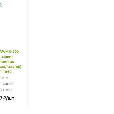
 AWMR-300
. мини-
риемник
кал/галоген)
1104 2
в наличии
: 71104 2
7
₽
/шт