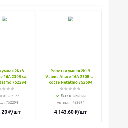
 умная 2К+З
Розетка умная 2К+З
fe 16А 230В сл.
Valena Allure 16А 230В сл.
tatmo 752294
кость Netatmo 752694
ь в наличии
Есть в наличии
кул
: 752294
Артикул
: 752694
.20
₽
/шт
4 143.60
₽
/шт