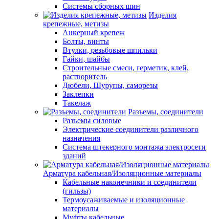
Системы сборных шин
Изделия
крепежные, метизы
Анкерный крепеж
Болты, винты
Втулки, резьбовые шпильки
Гайки, шайбы
Строительные смеси, герметик, клей,
растворитель
Дюбели, Шурупы, саморезы
Заклепки
Такелаж
Разъемы, соединители
Разъемы силовые
Электрические соединители различного
назначения
Система штекерного монтажа электросети
зданий
Арматура кабельная/Изоляционные материалы
Кабельные наконечники и соединители
(гильзы)
Термоусаживаемые и изоляционные
материалы
Муфты кабельные