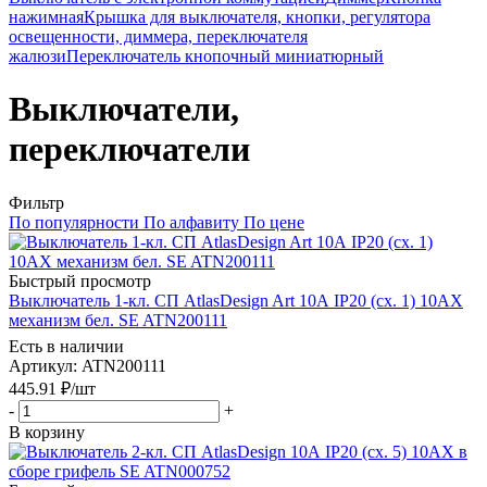
нажимная
Крышка для выключателя, кнопки, регулятора
освещенности, диммера, переключателя
жалюзи
Переключатель кнопочный миниатюрный
Выключатели,
переключатели
Фильтр
По популярности
По алфавиту
По цене
Быстрый просмотр
Выключатель 1-кл. СП AtlasDesign Art 10А IP20 (сх. 1) 10AX
механизм бел. SE ATN200111
Есть в наличии
Артикул
: ATN200111
445.91
₽
/шт
-
+
В корзину