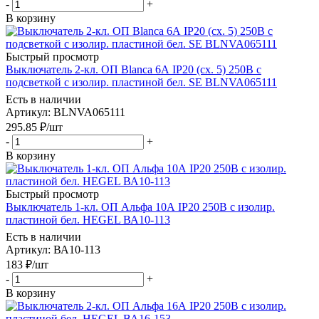
-
+
В корзину
Быстрый просмотр
Выключатель 2-кл. ОП Blanca 6А IP20 (сх. 5) 250В с
подсветкой с изолир. пластиной бел. SE BLNVA065111
Есть в наличии
Артикул
: BLNVA065111
295.85
₽
/шт
-
+
В корзину
Быстрый просмотр
Выключатель 1-кл. ОП Альфа 10А IP20 250В с изолир.
пластиной бел. HEGEL ВА10-113
Есть в наличии
Артикул
: ВА10-113
183
₽
/шт
-
+
В корзину