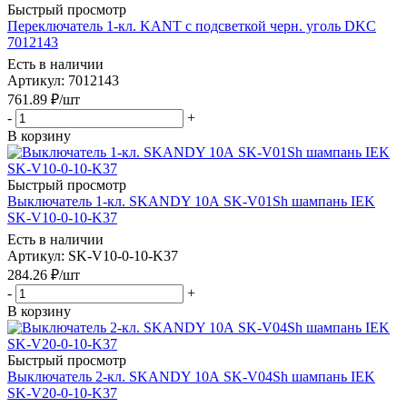
Быстрый просмотр
Переключатель 1-кл. KANT с подсветкой черн. уголь DKC
7012143
Есть в наличии
Артикул
: 7012143
761.89
₽
/шт
-
+
В корзину
Быстрый просмотр
Выключатель 1-кл. SKANDY 10А SK-V01Sh шампань IEK
SK-V10-0-10-K37
Есть в наличии
Артикул
: SK-V10-0-10-K37
284.26
₽
/шт
-
+
В корзину
Быстрый просмотр
Выключатель 2-кл. SKANDY 10А SK-V04Sh шампань IEK
SK-V20-0-10-K37