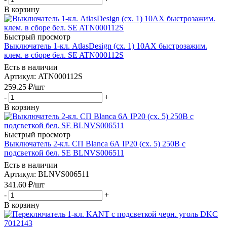
В корзину
Быстрый просмотр
Выключатель 1-кл. AtlasDesign (сх. 1) 10AX быстрозажим.
клем. в сборе бел. SE ATN000112S
Есть в наличии
Артикул
: ATN000112S
259.25
₽
/шт
-
+
В корзину
Быстрый просмотр
Выключатель 2-кл. СП Blanca 6А IP20 (сх. 5) 250В с
подсветкой бел. SE BLNVS006511
Есть в наличии
Артикул
: BLNVS006511
341.60
₽
/шт
-
+
В корзину