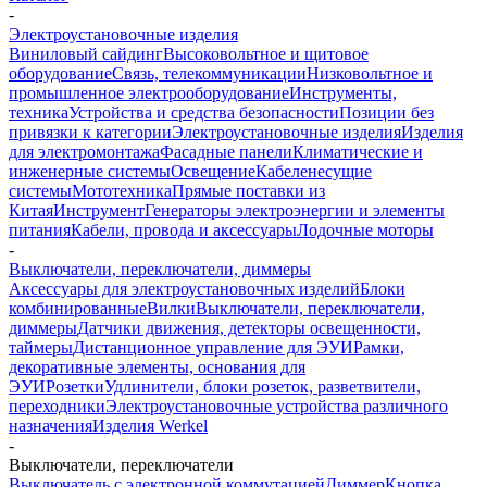
-
Электроустановочные изделия
Виниловый сайдинг
Высоковольтное и щитовое
оборудование
Связь, телекоммуникации
Низковольтное и
промышленное электрооборудование
Инструменты,
техника
Устройства и средства безопасности
Позиции без
привязки к категории
Электроустановочные изделия
Изделия
для электромонтажа
Фасадные панели
Климатические и
инженерные системы
Освещение
Кабеленесущие
системы
Мототехника
Прямые поставки из
Китая
Инструмент
Генераторы электроэнергии и элементы
питания
Кабели, провода и аксессуары
Лодочные моторы
-
Выключатели, переключатели, диммеры
Аксессуары для электроустановочных изделий
Блоки
комбинированные
Вилки
Выключатели, переключатели,
диммеры
Датчики движения, детекторы освещенности,
таймеры
Дистанционное управление для ЭУИ
Рамки,
декоративные элементы, основания для
ЭУИ
Розетки
Удлинители, блоки розеток, разветвители,
переходники
Электроустановочные устройства различного
назначения
Изделия Werkel
-
Выключатели, переключатели
Выключатель с электронной коммутацией
Диммер
Кнопка