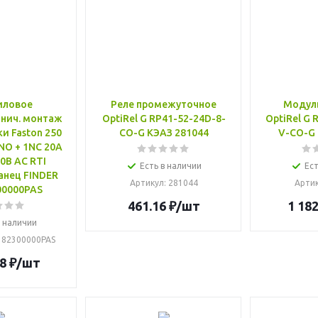
иловое
Реле промежуточное
Модул
нич. монтаж
OptiRel G RP41-52-24D-8-
OptiRel G 
и Faston 250
CO-G КЭАЗ 281044
V-CO-G 
1NO + 1NC 20А
0В AC RTI
Есть в наличии
Ест
анец FINDER
Артикул
: 281044
Арти
00000PAS
461.16
₽
/шт
1 182
в наличии
182300000PAS
8
₽
/шт