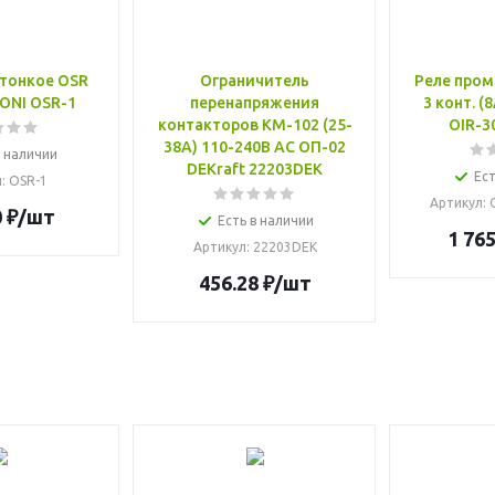
атонкое OSR
Ограничитель
Реле пром
 ONI OSR-1
перенапряжения
3 конт. (
контакторов КМ-102 (25-
OIR-3
38А) 110-240В AC ОП-02
в наличии
DEKraft 22203DEK
Ест
л
: OSR-1
Артикул
:
0
₽
/шт
Есть в наличии
1 765
Артикул
: 22203DEK
456.28
₽
/шт