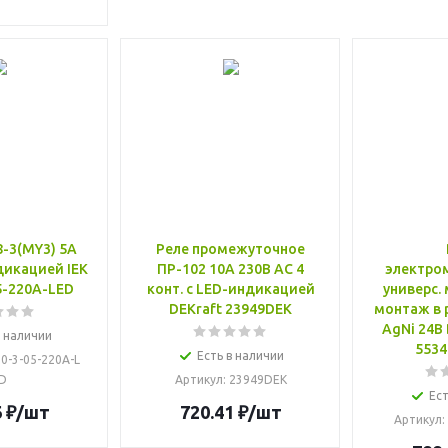
8-3(MY3) 5А
Реле промежуточное
дикацией IEK
ПР-102 10А 230В AC 4
электро
5-220A-LED
конт. с LED-индикацией
универс.
DEKraft 23949DEK
монтаж в 
AgNi 24В 
в наличии
5534
Есть в наличии
20-3-05-220A-L
D
Артикул
: 23949DEK
Ест
6
₽
/шт
720.41
₽
/шт
Артикул
: