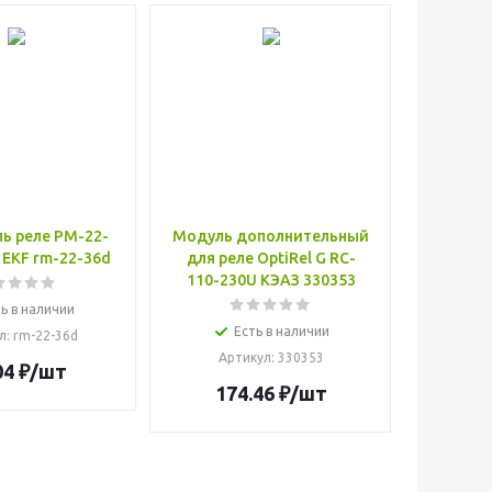
ь реле РМ-22-
Модуль дополнительный
 EKF rm-22-36d
для реле OptiRel G RC-
110-230U КЭАЗ 330353
ь в наличии
Есть в наличии
л
: rm-22-36d
Артикул
: 330353
04
₽
/шт
174.46
₽
/шт