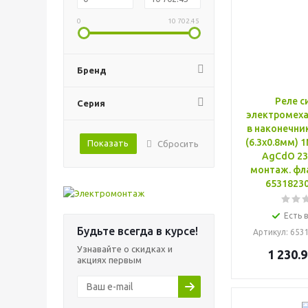
0
10 702.45
Бренд
Реле с
Серия
электромеха
в наконечник
(6.3х0.8мм) 
Показать
Сбросить
AgCdO 23
монтаж. фл
6531823
Есть 
Будьте всегда в курсе!
Артикул
: 653
Узнавайте о скидках и
1 230.9
акциях первым