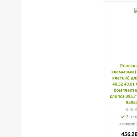
Розетка
клеммами (
клетью) для
40.52 40.61 
комплекте
клипса 095.7
9595
Есть 
Артикул
:
456.2