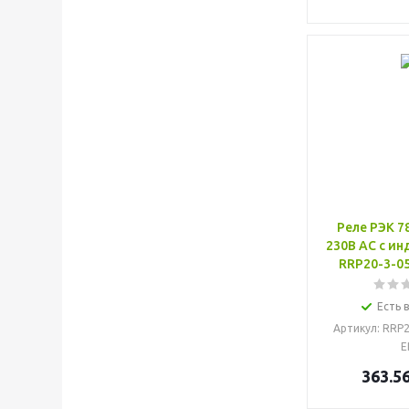
Реле РЭК 7
230В AC с ин
RRP20-3-0
Есть 
Артикул
: RRP
E
363.5