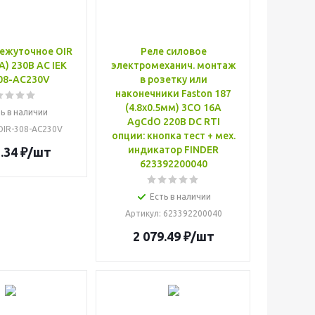
ежуточное OIR
Реле силовое
8А) 230В AC IEK
электромеханич. монтаж
08-AC230V
в розетку или
наконечники Faston 187
(4.8х0.5мм) 3CO 16А
ь в наличии
AgCdO 220В DC RTI
 OIR-308-AC230V
опции: кнопка тест + мех.
индикатор FINDER
.34
₽
/шт
623392200040
Есть в наличии
Артикул
: 623392200040
2 079.49
₽
/шт