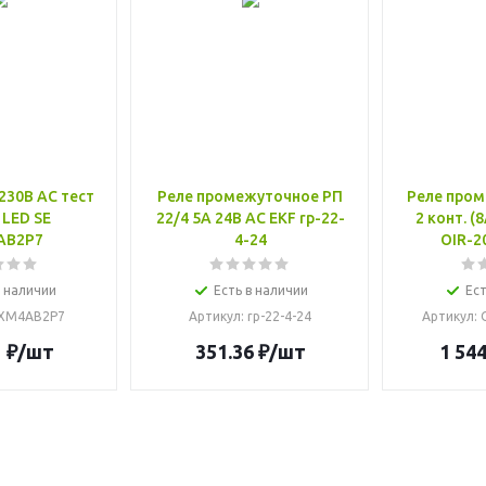
230В AC тест
Реле промежуточное РП
Реле пром
 LED SE
22/4 5А 24В AC EKF rp-22-
2 конт. (
AB2P7
4-24
OIR-2
в наличии
Есть в наличии
Ест
SXM4AB2P7
Артикул
: rp-22-4-24
Артикул
:
1
₽
/шт
351.36
₽
/шт
1 544