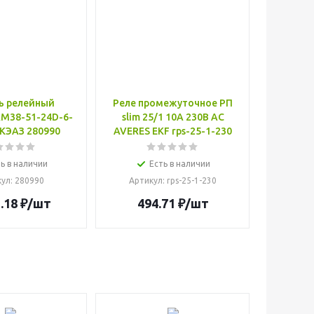
ь релейный
Реле промежуточное РП
RM38-51-24D-6-
slim 25/1 10A 230В AC
КЭАЗ 280990
AVERES EKF rps-25-1-230
ь в наличии
Есть в наличии
кул
: 280990
Артикул
: rps-25-1-230
.18
₽
/шт
494.71
₽
/шт