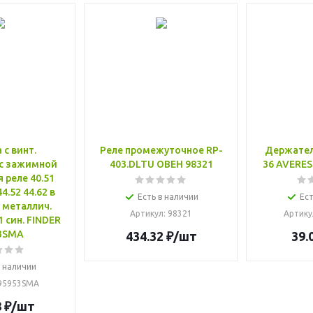
 с винт.
Реле промежуточное RP-
Держател
с зажимной
403.DLTU ОВЕН 98321
36 AVERES
 реле 40.51
44.52 44.62 в
Есть в наличии
Ест
 металлич.
Артикул
: 98321
Артику
1 син. FINDER
3SMA
434.32
₽
/шт
39.
в наличии
 95953SMA
8
₽
/шт