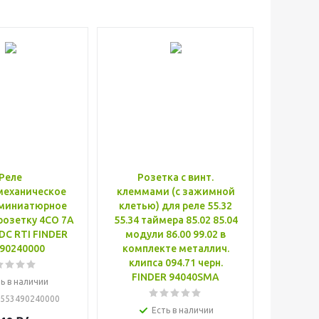
Реле
Розетка с винт.
механическое
клеммами (с зажимной
 миниатюрное
клетью) для реле 55.32
розетку 4CO 7А
55.34 таймера 85.02 85.04
DC RTI FINDER
модули 86.00 99.02 в
90240000
комплекте металлич.
клипса 094.71 черн.
FINDER 94040SMA
ь в наличии
 553490240000
Есть в наличии