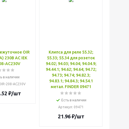
ежуточное OIR
Клипса для реле 55.32;
8А) 230В AC IEK
55.33; 55.34 для розеток
08-AC230V
94.02; 94.03; 94.04; 94.04.9;
94.44.1; 94.62; 94.64; 94.72;
94.73; 94.74; 94.82.3;
ь в наличии
94.83.1; 94.84.3; 94.54.1
 OIR-208-AC230V
метал. FINDER 09471
.52
₽
/шт
Есть в наличии
Артикул
: 09471
21.96
₽
/шт