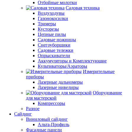
Отбойные молотки
Садовая техника
Воздуходувы
Газонокосилки
Тримеры
Кусторезы
Цепные пилы
Садовые ножницы
Снегоуборщики
Садовые тележки
Опрыскиватели
Аккумуляторы и Комплектующие
Культиваторы/Аэраторы
Измерительные
приборы
Лазерные дальномеры
Лазерные нивелиры
Оборудование
для мастерской
Компрессоры
Разное
Сайдинг
Виниловый сайдинг
Альта-Профиль
Фасадные панели