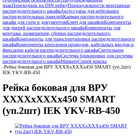
знак
Переходник на DIN рейку
Принадлежности монтажные
распределительного шкафа
Аксессуары для небольших
распределительных панелей
Карман распределительного
шкафа для схем и документов
Ключ для шкафов
Компоненты
для дверей распределительного шкафа
Компоненты для
монтажа, размещения, сборки распределительного
шкафа
Компоненты для транспортировки распределительного
шкафа
Компоненты крепления проводов, кабельных вводов и
фиксации кабеля распределительного шкафа
Светильник
распределительного шкафа
Система блокировки для системы
распределительного шкафа
Маркер/Спрей краска
-
Рейка боковая для ВРУ ХХХХхХХХх450 SMART (уп.2шт)
IEK YKV-RB-450
Рейка боковая для ВРУ
ХХХХхХХХх450 SMART
(уп.2шт) IEK YKV-RB-450