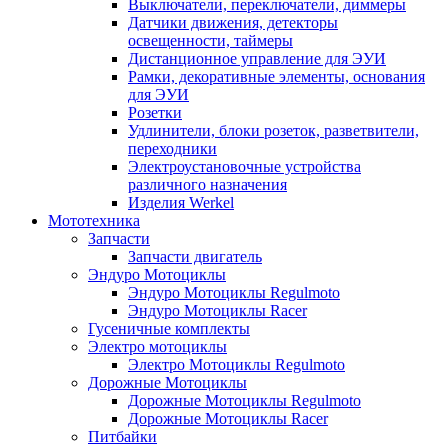
Выключатели, переключатели, диммеры
Датчики движения, детекторы
освещенности, таймеры
Дистанционное управление для ЭУИ
Рамки, декоративные элементы, основания
для ЭУИ
Розетки
Удлинители, блоки розеток, разветвители,
переходники
Электроустановочные устройства
различного назначения
Изделия Werkel
Мототехника
Запчасти
Запчасти двигатель
Эндуро Мотоциклы
Эндуро Мотоциклы Regulmoto
Эндуро Мотоциклы Racer
Гусеничные комплекты
Электро мотоциклы
Электро Мотоциклы Regulmoto
Дорожные Мотоциклы
Дорожные Мотоциклы Regulmoto
Дорожные Мотоциклы Racer
Питбайки