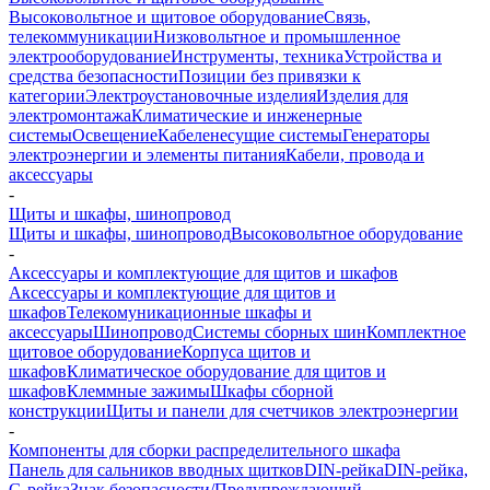
Высоковольтное и щитовое оборудование
Связь,
телекоммуникации
Низковольтное и промышленное
электрооборудование
Инструменты, техника
Устройства и
средства безопасности
Позиции без привязки к
категории
Электроустановочные изделия
Изделия для
электромонтажа
Климатические и инженерные
системы
Освещение
Кабеленесущие системы
Генераторы
электроэнергии и элементы питания
Кабели, провода и
аксессуары
-
Щиты и шкафы, шинопровод
Щиты и шкафы, шинопровод
Высоковольтное оборудование
-
Аксессуары и комплектующие для щитов и шкафов
Аксессуары и комплектующие для щитов и
шкафов
Телекомуникационные шкафы и
аксессуары
Шинопровод
Системы сборных шин
Комплектное
щитовое оборудование
Корпуса щитов и
шкафов
Климатическое оборудование для щитов и
шкафов
Клеммные зажимы
Шкафы сборной
конструкции
Щиты и панели для счетчиков электроэнергии
-
Компоненты для сборки распределительного шкафа
Панель для сальников вводных щитков
DIN-рейка
DIN-рейка,
G-рейка
Знак безопасности/Предупреждающий