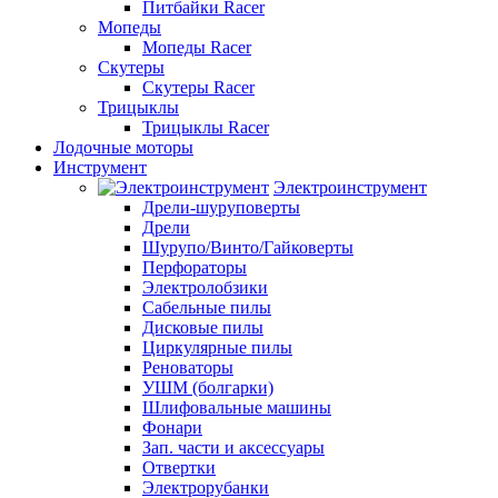
Питбайки Racer
Мопеды
Мопеды Racer
Скутеры
Скутеры Racer
Трицыклы
Трицыклы Racer
Лодочные моторы
Инструмент
Электроинструмент
Дрели-шуруповерты
Дрели
Шурупо/Винто/Гайковерты
Перфораторы
Электролобзики
Сабельные пилы
Дисковые пилы
Циркулярные пилы
Реноваторы
УШМ (болгарки)
Шлифовальные машины
Фонари
Зап. части и аксессуары
Отвертки
Электрорубанки